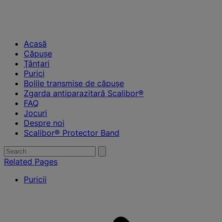
Acasă
Căpuşe
Ţânţari
Purici
Bolile transmise de căpuşe
Zgarda antiparazitară Scalibor®
FAQ
Jocuri
Despre noi
Scalibor® Protector Band
Search
Submit
search
for:
Related Pages
Puricii