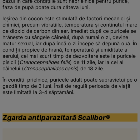
cazul în care condiţiile sunt neprielnice pentru purice,
faza de pupă poate dura câteva luni.
Ieşirea din cocon este stimulată de factori mecanici şi
chimici, precum vibraţiile, temperatura şi conţinutul mare
de dioxid de carbon din aer. Imediat după ce puricele se
hrăneşte cu sângele câinelui, după numai o zi, devine
matur sexual, iar după încă o zi începe să depună ouă. În
condiţii propice de hrană, temperatură şi umiditate a
aerului, cel mai scurt timp de dezvoltare este la puricele
pisicii (
Ctenocephalides felis
) de 11 zile, iar la cel al
câinelui (
Ctenocephalides canis
) de 18 zile.
În condiţii prielnice, puricele adult poate supravieţui pe o
gazdă timp de 3 luni. Însă de regulă perioada de viaţă
este limitată la 3-4 săptămâni.
Zgarda antiparazitară Scalibor®