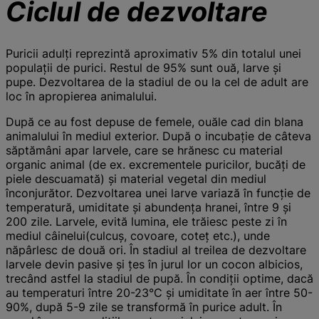
Ciclul
de dezvoltare
Puricii adulţi reprezintă aproximativ 5% din totalul unei
populaţii de purici. Restul de 95% sunt ouă, larve şi
pupe. Dezvoltarea de la stadiul de ou la cel de adult are
loc în apropierea animalului.
După ce au fost depuse de femele, ouăle cad din blana
animalului în mediul exterior. După o incubaţie de câteva
săptămâni apar larvele, care se hrănesc cu material
organic animal (de ex. excrementele puricilor, bucăți de
piele descuamată) şi material vegetal din mediul
înconjurător. Dezvoltarea unei larve variază în funcţie de
temperatură, umiditate şi abundenţa hranei, între 9 și
200 zile. Larvele, evită lumina, ele trăiesc peste zi în
mediul câinelui(culcuş, covoare, coteţ etc.), unde
năpârlesc de două ori. În stadiul al treilea de dezvoltare
larvele devin pasive şi ţes în jurul lor un cocon albicios,
trecând astfel la stadiul de pupă. În condiţii optime, dacă
au temperaturi între 20-23°C şi umiditate în aer între 50-
90%, după 5-9 zile se transformă în purice adult. În